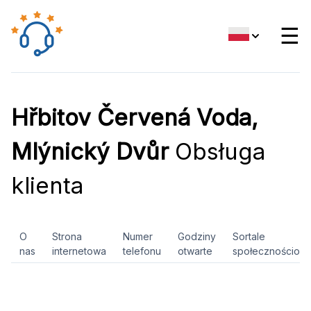
☰
Hřbitov Červená Voda,
Mlýnický Dvůr
Obsługa
klienta
O
Strona
Numer
Godziny
Sortale
nas
internetowa
telefonu
otwarte
społecznościow