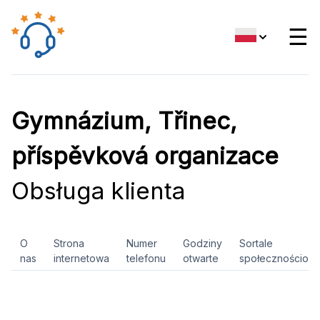
☰
Gymnázium, Třinec,
příspěvková organizace
Obsługa klienta
O
Strona
Numer
Godziny
Sortale
nas
internetowa
telefonu
otwarte
społecznościow