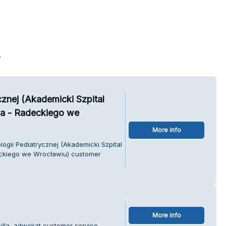
s
ycznej (Akademicki Szpital
cza - Radeckiego we
More info
ologii Pediatrycznej (Akademicki Szpital
deckiego we Wrocławiu) customer
More info
illa, adwokat customer service.