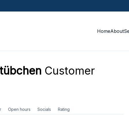
Home
About
S
stübchen
Customer
r
Open hours
Socials
Rating