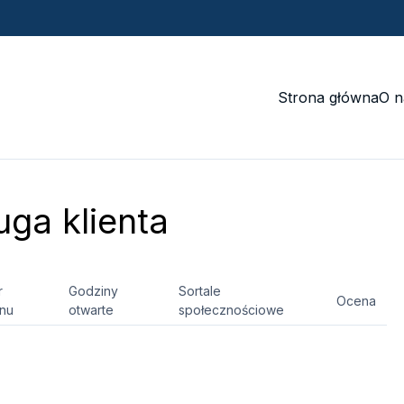
Strona główna
O n
ga klienta
r
Godziny
Sortale
Ocena
onu
otwarte
społecznościowe