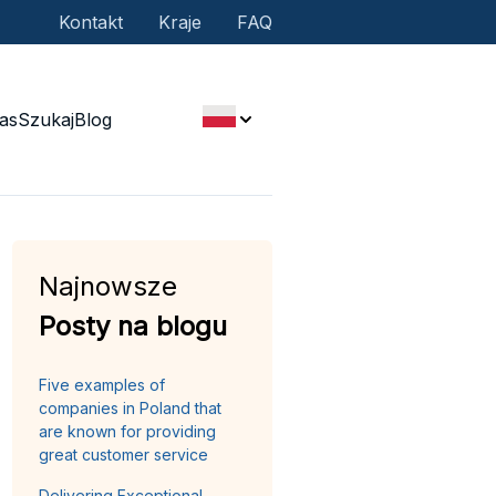
Kontakt
Kraje
FAQ
as
Szukaj
Blog
Najnowsze
Posty na blogu
Five examples of
companies in Poland that
are known for providing
great customer service
Delivering Exceptional