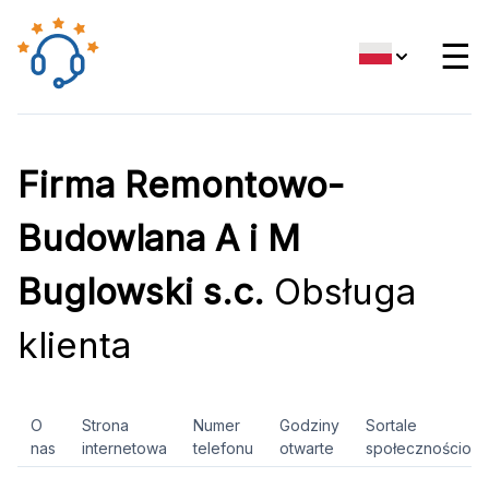
☰
Firma Remontowo-
Budowlana A i M
Buglowski s.c.
Obsługa
klienta
O
Strona
Numer
Godziny
Sortale
nas
internetowa
telefonu
otwarte
społecznościow