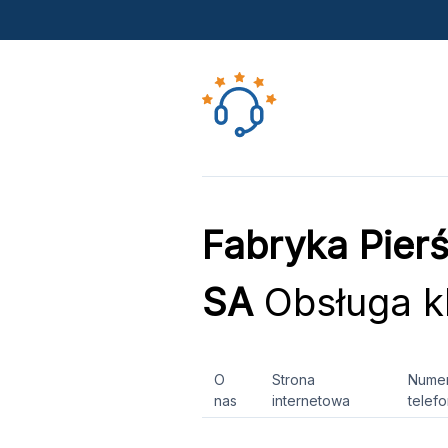
Fabryka Pier
SA
Obsługa kl
O
Strona
Nume
nas
internetowa
telef