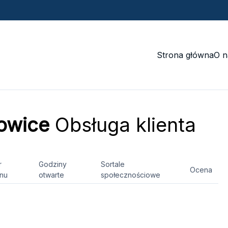
Strona główna
O n
towice
Obsługa klienta
r
Godziny
Sortale
Ocena
onu
otwarte
społecznościowe