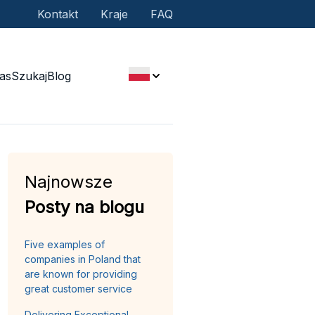
Kontakt
Kraje
FAQ
as
Szukaj
Blog
Najnowsze
Posty na blogu
Five examples of
companies in Poland that
are known for providing
great customer service
Delivering Exceptional