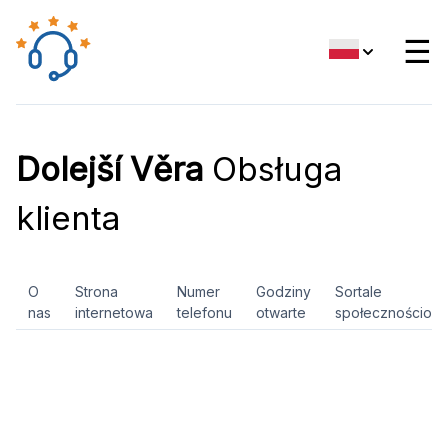
☰
Dolejší Věra
Obsługa
klienta
O
Strona
Numer
Godziny
Sortale
nas
internetowa
telefonu
otwarte
społecznościow