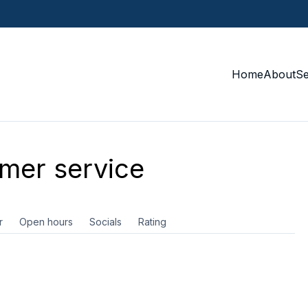
Home
About
S
mer service
r
Open hours
Socials
Rating