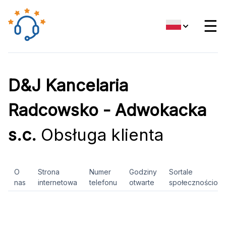
☰
D&J Kancelaria
Radcowsko - Adwokacka
s.c.
Obsługa klienta
O
Strona
Numer
Godziny
Sortale
nas
internetowa
telefonu
otwarte
społecznościow