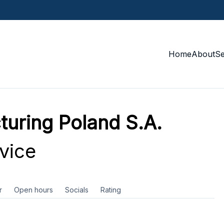
Home
About
S
uring Poland S.A.
vice
r
Open hours
Socials
Rating