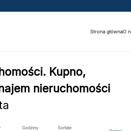
Strona główna
O n
homości. Kupno,
najem nieruchomości
ta
r
Godziny
Sortale
Ocena