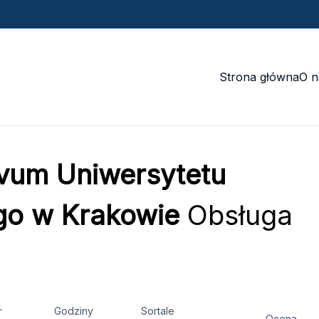
Strona główna
O n
vum Uniwersytetu
ego w Krakowie
Obsługa
r
Godziny
Sortale
Ocena