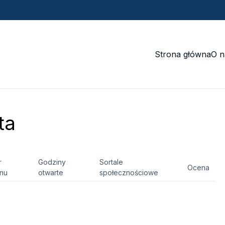
Strona główna
O n
ta
r
Godziny
Sortale
Ocena
onu
otwarte
społecznościowe