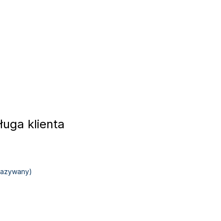
uga klienta
okazywany)