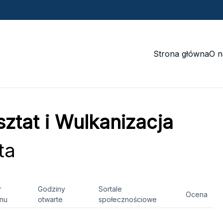
Strona główna
O n
ztat i Wulkanizacja
ta
r
Godziny
Sortale
Ocena
onu
otwarte
społecznościowe