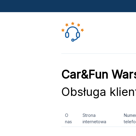
Car&Fun Wars
Obsługa klien
O
Strona
Nume
nas
internetowa
telef