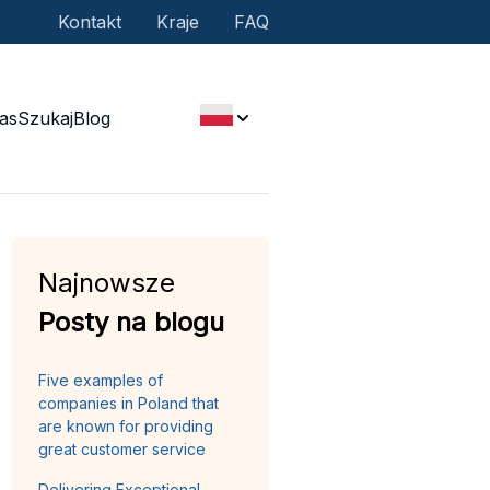
Kontakt
Kraje
FAQ
as
Szukaj
Blog
Najnowsze
Posty na blogu
Five examples of
companies in Poland that
are known for providing
great customer service
Delivering Exceptional