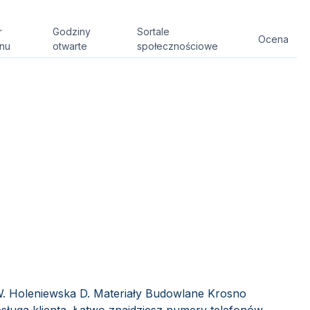
r
Godziny
Sortale
Ocena
onu
otwarte
społecznościowe
W. Holeniewska D. Materiały Budowlane Krosno