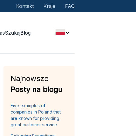
Kontakt
Kraje
FAQ
as
Szukaj
Blog
Najnowsze
Posty na blogu
Five examples of
companies in Poland that
are known for providing
great customer service
Delivering Exceptional