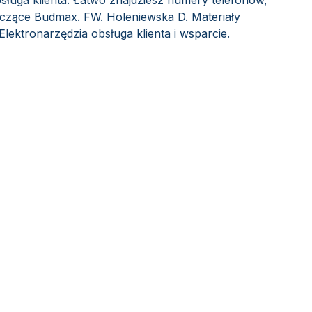
sługa klienta. Łatwo znajdziesz numery telefonów,
tyczące Budmax. FW. Holeniewska D. Materiały
ektronarzędzia obsługa klienta i wsparcie.