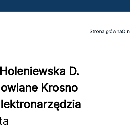
Strona główna
O n
Holeniewska D.
dowlane Krosno
lektronarzędzia
ta