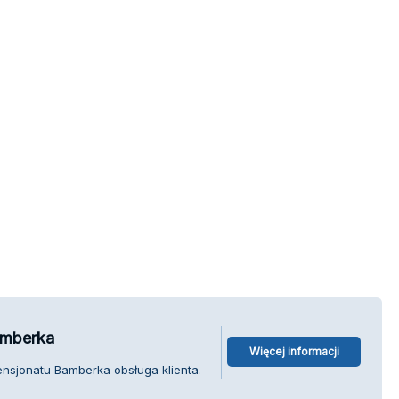
amberka
Więcej informacji
ensjonatu Bamberka obsługa klienta.