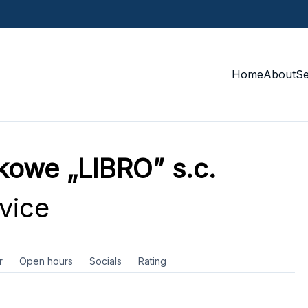
Home
About
S
kowe „LIBRO” s.c.
vice
r
Open hours
Socials
Rating