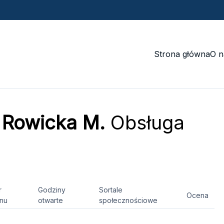
Strona główna
O n
. Rowicka M.
Obsługa
r
Godziny
Sortale
Ocena
onu
otwarte
społecznościowe