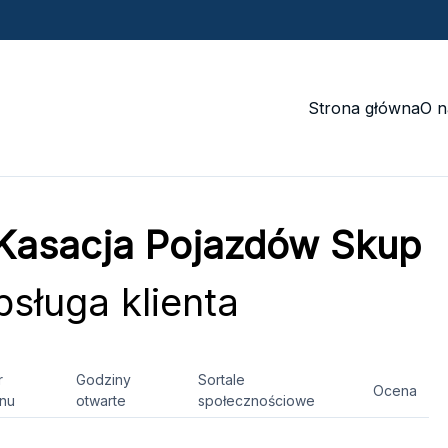
Strona główna
O n
asacja Pojazdów Skup
sługa klienta
r
Godziny
Sortale
Ocena
onu
otwarte
społecznościowe