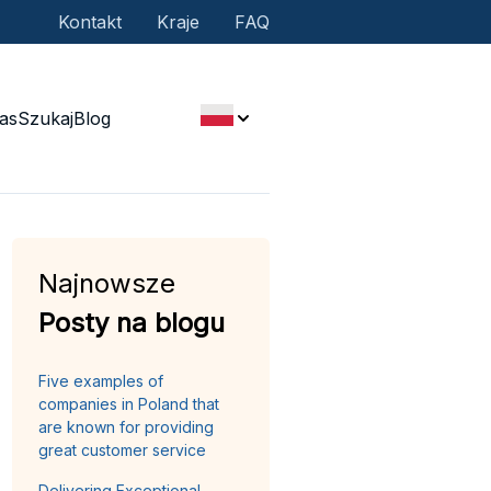
Kontakt
Kraje
FAQ
as
Szukaj
Blog
Najnowsze
Posty na blogu
Five examples of
companies in Poland that
are known for providing
great customer service
Delivering Exceptional