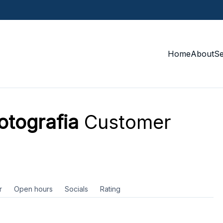
Home
About
S
otografia
Customer
r
Open hours
Socials
Rating