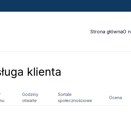
Strona główna
O n
uga klienta
r
Godziny
Sortale
Ocena
onu
otwarte
społecznościowe