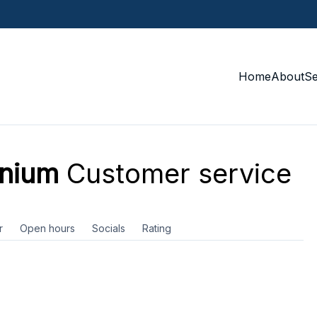
Home
About
S
nnium
Customer service
r
Open hours
Socials
Rating