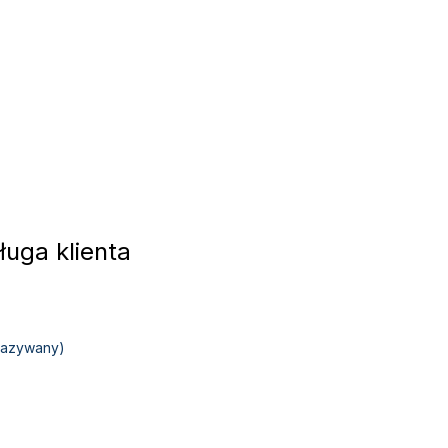
uga klienta
okazywany)