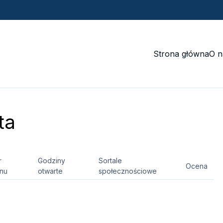
Strona główna
O n
ta
r
Godziny
Sortale
Ocena
onu
otwarte
społecznościowe