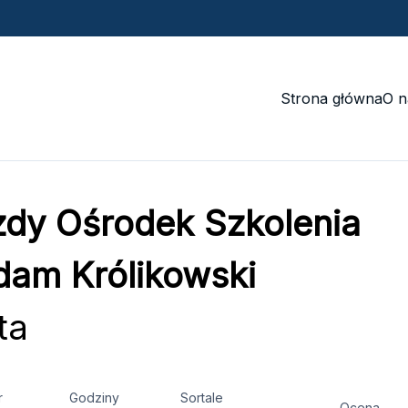
Strona główna
O n
dy Ośrodek Szkolenia
am Królikowski
ta
r
Godziny
Sortale
Ocena