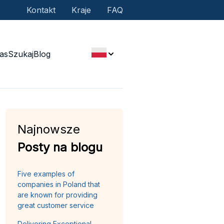
Kontakt
Kraje
FAQ
as
Szukaj
Blog
Najnowsze
Posty na blogu
Five examples of
companies in Poland that
are known for providing
great customer service
Delivering Exceptional