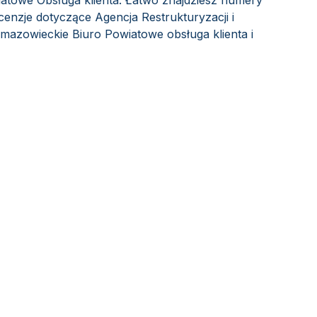
towe Obsługa klienta. Łatwo znajdziesz numery
cenzje dotyczące Agencja Restrukturyzacji i
mazowieckie Biuro Powiatowe obsługa klienta i