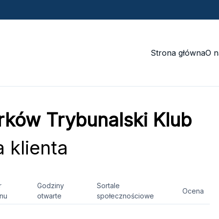
Strona główna
O n
rków Trybunalski Klub
 klienta
r
Godziny
Sortale
Ocena
onu
otwarte
społecznościowe