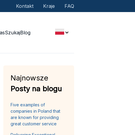
Kontakt
Kraje
FAQ
as
Szukaj
Blog
Najnowsze
Posty na blogu
Five examples of
companies in Poland that
are known for providing
great customer service
Delivering Exceptional