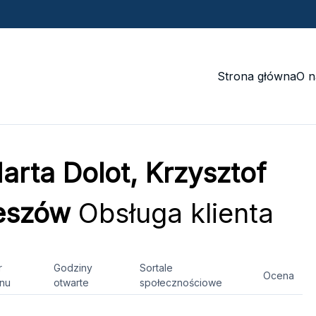
Strona główna
O n
ta Dolot, Krzysztof
zeszów
Obsługa klienta
r
Godziny
Sortale
Ocena
onu
otwarte
społecznościowe