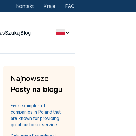
Kontakt
Kraje
FAQ
as
Szukaj
Blog
Najnowsze
Posty na blogu
Five examples of
companies in Poland that
are known for providing
great customer service
Delivering Exceptional