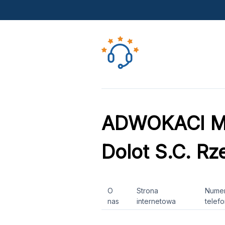
ADWOKACI Mar
Dolot S.C. R
O
Strona
Nume
nas
internetowa
telef