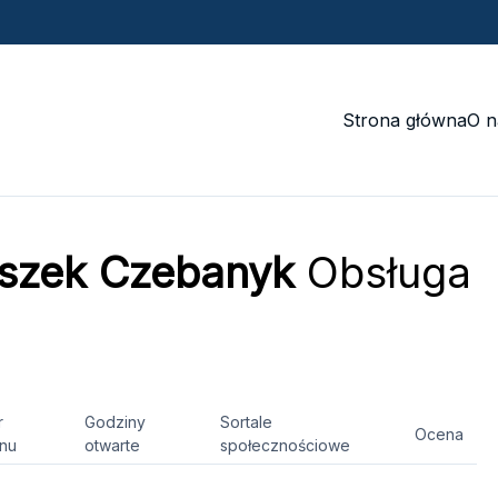
Strona główna
O n
eszek Czebanyk
Obsługa
r
Godziny
Sortale
Ocena
onu
otwarte
społecznościowe