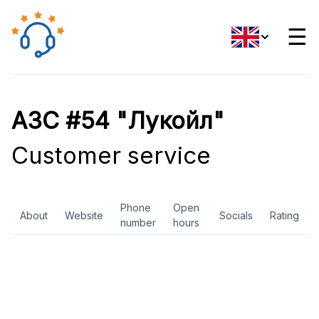
☰
АЗС #54 "Лукойл"
Customer service
Phone
Open
About
Website
Socials
Rating
number
hours