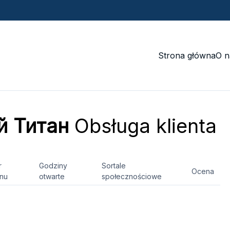
Strona główna
O n
й Титан
Obsługa klienta
r
Godziny
Sortale
Ocena
onu
otwarte
społecznościowe