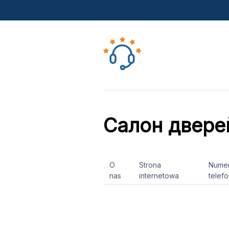
Салон двере
O
Strona
Nume
nas
internetowa
telef