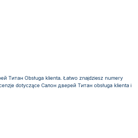
ей Титан Obsługa klienta. Łatwo znajdziesz numery
ecenzje dotyczące Салон дверей Титан obsługa klienta i