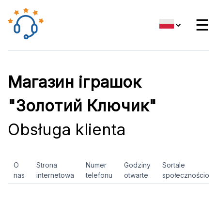
☰
Магазин іграшок
"Золотий Ключик"
Obsługa klienta
O
Strona
Numer
Godziny
Sortale
nas
internetowa
telefonu
otwarte
społecznościow