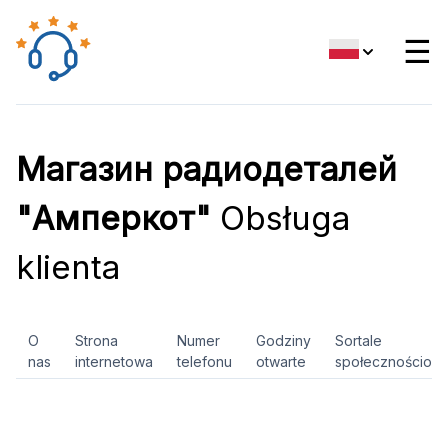
☰
Магазин радиодеталей
"Амперкот"
Obsługa
klienta
O
Strona
Numer
Godziny
Sortale
nas
internetowa
telefonu
otwarte
społecznościow